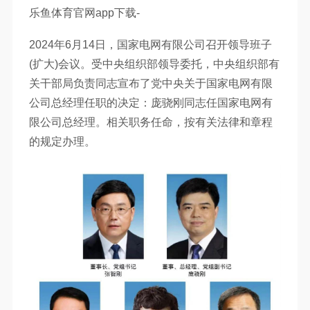
乐鱼体育官网app下载-
2024年6月14日，国家电网有限公司召开领导班子
(扩大)会议。受中央组织部领导委托，中央组织部有
关干部局负责同志宣布了党中央关于国家电网有限
公司总经理任职的决定：庞骁刚同志任国家电网有
限公司总经理。相关职务任命，按有关法律和章程
的规定办理。