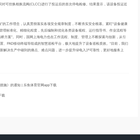
对可控换相换流阀(CLCC)进行了投运后的首次停电检修。结果显示，该设备投运近
败”的工作理念，认真贯彻落实各项安全规章制度，不断夯实安全根基。紧盯“设备健康
设备管理标准化、精细化程度，先后编制和优化各类设备规程、运行指导书、作业流程等
和“南桥方案”。同时，国网上海电力也在工作流程、制度、管理上不断探索与创新，从引
置、PAD移动终端等组成的智慧巡检平台，极大地提升了设备巡检质效。“目前，我们
新解决生产中碰到的痛点、难点问题，进一步提升绿电入沪可靠性，更好地服务上
》的通知 | 乐鱼体育官网app下载
下载