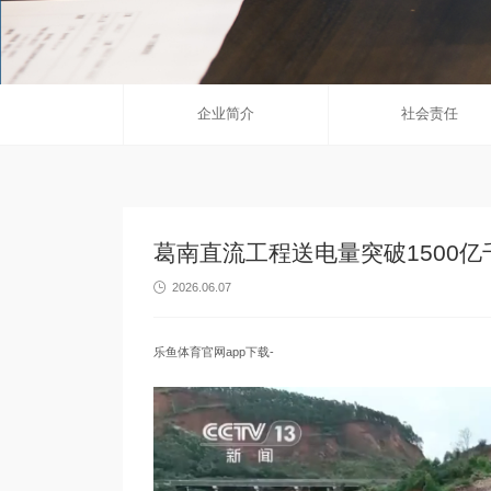
企业简介
社会责任
葛南直流工程送电量突破1500亿千
2026.06.07

乐鱼体育官网app下载-