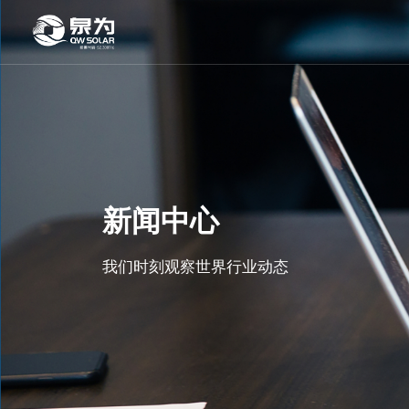
新闻中心
我们时刻观察世界行业动态