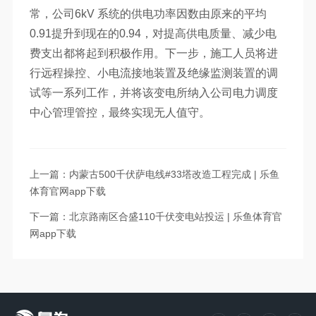
常，公司6kV 系统的供电功率因数由原来的平均
0.91提升到现在的0.94，对提高供电质量、减少电
费支出都将起到积极作用。下一步，施工人员将进
行远程操控、小电流接地装置及绝缘监测装置的调
试等一系列工作，并将该变电所纳入公司电力调度
中心管理管控，最终实现无人值守。
上一篇：内蒙古500千伏萨电线#33塔改造工程完成 | 乐鱼
体育官网app下载
下一篇：北京路南区合盛110千伏变电站投运 | 乐鱼体育官
网app下载