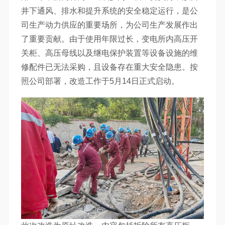
井下通风、排水和提升系统的安全稳定运行，是公
司生产动力供应的重要场所，为公司生产发展作出
了重要贡献。由于使用年限过长，变电所内高压开
关柜、高压母线以及继电保护装置等设备设施的维
修配件已无法采购，且设备存在重大安全隐患。按
照公司部署，改造工作于5月14日正式启动。