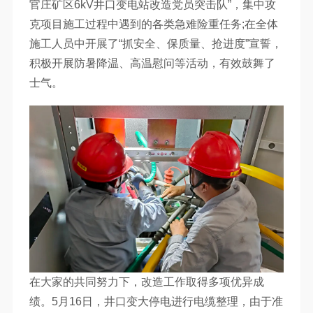
官庄矿区6kV井口变电站改造党员突击队”，集中攻
克项目施工过程中遇到的各类急难险重任务;在全体
施工人员中开展了“抓安全、保质量、抢进度”宣誓，
积极开展防暑降温、高温慰问等活动，有效鼓舞了
士气。
在大家的共同努力下，改造工作取得多项优异成
绩。5月16日，井口变大停电进行电缆整理，由于准