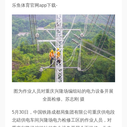
乐鱼体育官网app下载-
图为作业人员对重庆兴隆场编组站的电力设备开展
全面检修。苏志刚 摄
5月30日，中国铁路成都局集团有限公司重庆供电段
北碚供电车间兴隆场电力检修工区的作业人员，对