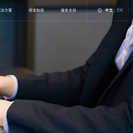
中文
解决方案
研发制造
服务支持
EN