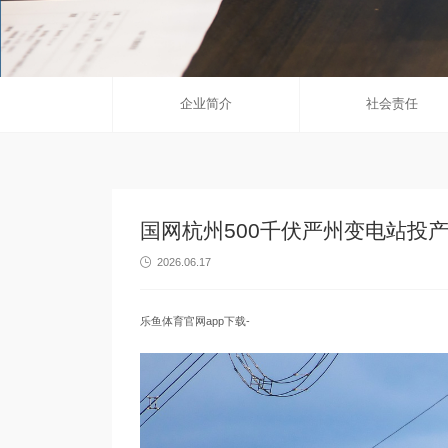
企业简介
社会责任
国网杭州500千伏严州变电站投产 
2026.06.17

乐鱼体育官网app下载-