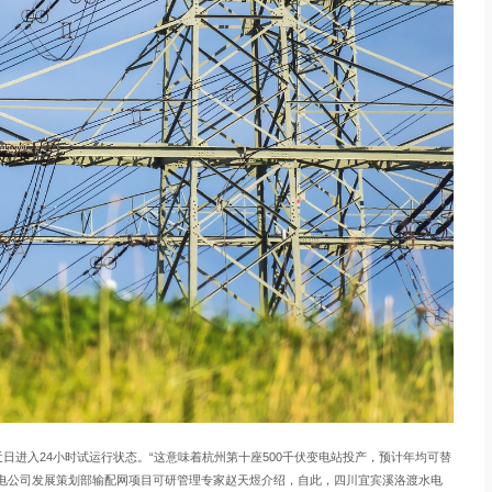
近日进入24小时试运行状态。“这意味着杭州第十座500千伏变电站投产，预计年均可替
州供电公司发展策划部输配网项目可研管理专家赵天煜介绍，自此，四川宜宾溪洛渡水电