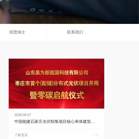
招贤纳士
联系我们
2026.08.07
中国能建石家庄光伏制氢项目核心单体建筑完成封顶 | 乐鱼体育官网app下载
了解更多