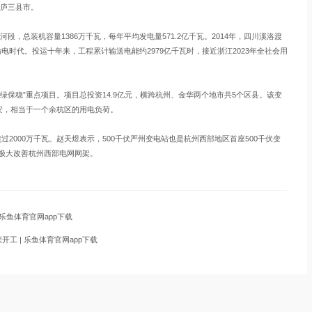
庐三县市。
，总装机容量1386万千瓦，每年平均发电量571.2亿千瓦。2014年，四川溪洛渡
电时代。投运十年来，工程累计输送电能约2979亿千瓦时，接近浙江2023年全社会用
绿保稳”重点项目。项目总投资14.9亿元，横跨杭州、金华两个地市共5个区县。该变
伏安，相当于一个余杭区的用电负荷。
过2000万千瓦。赵天煜表示，500千伏严州变电站也是杭州西部地区首座500千伏变
将极大改善杭州西部电网网架。
乐鱼体育官网app下载
工 | 乐鱼体育官网app下载