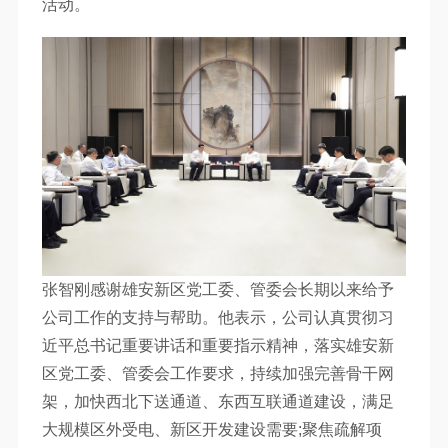
活动。
张智刚感谢雄安新区党工委、管委会长期以来给予
公司工作的支持与帮助。他表示，公司认真贯彻习
近平总书记重要讲话和重要指示精神，落实雄安新
区党工委、管委会工作要求，持续加强完善骨干网
架，加快西北下送通道、东西互联通道建设，满足
大规模区外受电、新区开发建设需要;聚焦疏解项