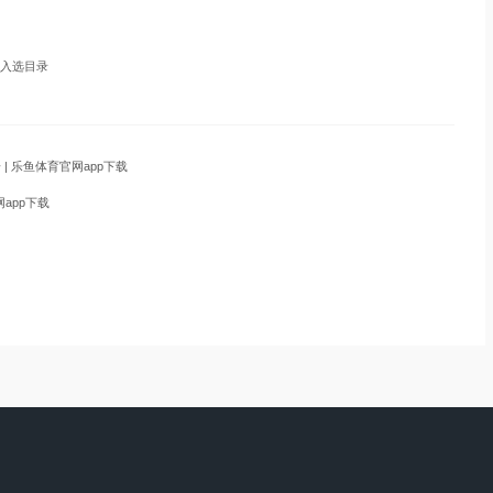
入选目录
 乐鱼体育官网app下载
app下载