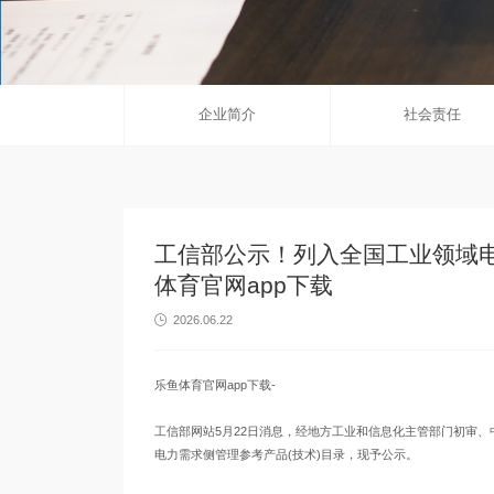
企业简介
社会责任
工信部公示！列入全国工业领域电
体育官网app下载
2026.06.22

乐鱼体育官网app下载-
工信部网站5月22日消息，经地方工业和信息化主管部门初审、
电力需求侧管理参考产品(技术)目录，现予公示。