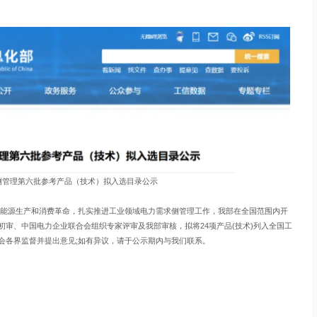
侧管理第六批参考产品（技术）拟入选目录公示
能源生产和消费革命，扎实推进工业领域电力需求侧管理工作，我部在全国范围内开
初审、中国电力企业联合会组织专家评审及我部审核，拟将24项产品(技术)列入全国工
会各界监督并提出意见;如有异议，请于公示期内与我们联系。