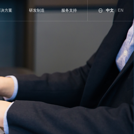
中文
解决方案
研发制造
服务支持
EN