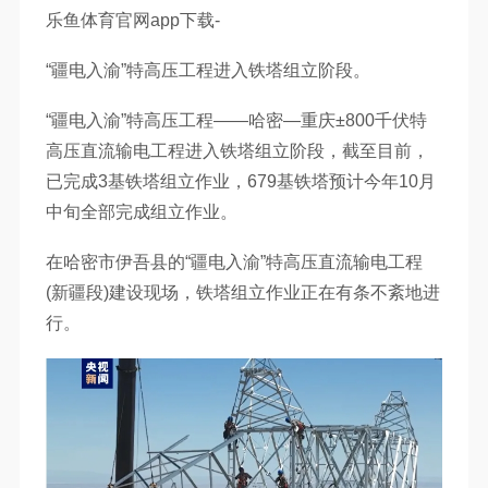
乐鱼体育官网app下载-
“疆电入渝”特高压工程进入铁塔组立阶段。
“疆电入渝”特高压工程——哈密—重庆±800千伏特
高压直流输电工程进入铁塔组立阶段，截至目前，
已完成3基铁塔组立作业，679基铁塔预计今年10月
中旬全部完成组立作业。
在哈密市伊吾县的“疆电入渝”特高压直流输电工程
(新疆段)建设现场，铁塔组立作业正在有条不紊地进
行。