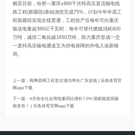
截至目前，哈密—重庆±800千伏特高压直流输电线
路工程(新疆段)基础浇筑完成75%，计划今年年底工
程新疆段实现全线贯通，工程投产后每年可向重庆
输送电量超360亿千瓦时，每年可替代燃煤消耗600
万吨，减排二氧化碳1650万吨，助力重庆形成一交
一直特高压输电通道互为供电保障的外电入渝新格
局。
上一篇：闽粤联网工程首次满功率向广东送电 | 乐鱼体育官
网app下载
下一篇：4月份全社会用电量同比增长7.0% 国家能源局最
新发布！ | 乐鱼体育官网app下载