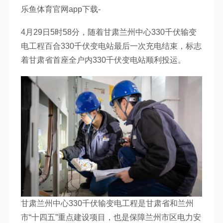
乐鱼体育官网app下载-
4月29日5时58分，随着甘肃兰州中心330千伏输变
电工程百合330千伏变电站最后一次充电结束，标志
着甘肃省首座全户内330千伏变电站顺利投运。
甘肃兰州中心330千伏输变电工程是甘肃省和兰州
市“十四五”重点建设项目，也是保障兰州市区电力安