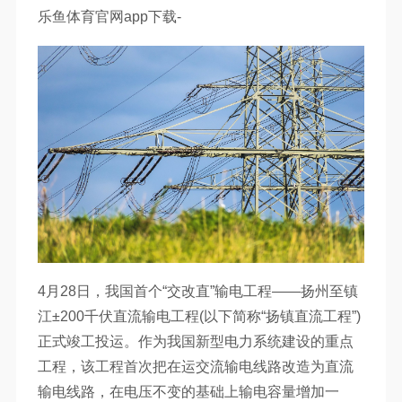
乐鱼体育官网app下载-
4月28日，我国首个“交改直”输电工程——扬州至镇
江±200千伏直流输电工程(以下简称“扬镇直流工程”)
正式竣工投运。作为我国新型电力系统建设的重点
工程，该工程首次把在运交流输电线路改造为直流
输电线路，在电压不变的基础上输电容量增加一