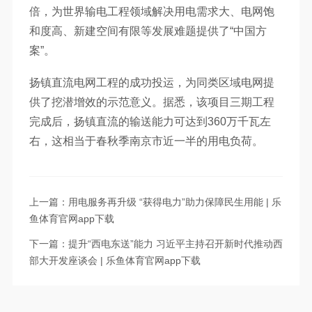
倍，为世界输电工程领域解决用电需求大、电网饱
和度高、新建空间有限等发展难题提供了“中国方
案”。
扬镇直流电网工程的成功投运，为同类区域电网提
供了挖潜增效的示范意义。据悉，该项目三期工程
完成后，扬镇直流的输送能力可达到360万千瓦左
右，这相当于春秋季南京市近一半的用电负荷。
上一篇：用电服务再升级 “获得电力”助力保障民生用能 | 乐
鱼体育官网app下载
下一篇：提升“西电东送”能力 习近平主持召开新时代推动西
部大开发座谈会 | 乐鱼体育官网app下载