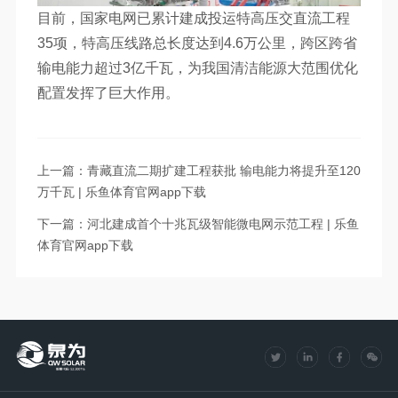
目前，国家电网已累计建成投运特高压交直流工程
35项，特高压线路总长度达到4.6万公里，跨区跨省
输电能力超过3亿千瓦，为我国清洁能源大范围优化
配置发挥了巨大作用。
上一篇：青藏直流二期扩建工程获批 输电能力将提升至120
万千瓦 | 乐鱼体育官网app下载
下一篇：河北建成首个十兆瓦级智能微电网示范工程 | 乐鱼
体育官网app下载