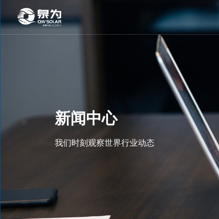
新闻中心
我们时刻观察世界行业动态