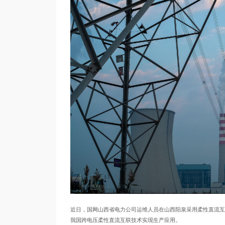
近日，国网山西省电力公司运维人员在山西阳泉采用柔性直流互
我国跨电压柔性直流互联技术实现生产应用。