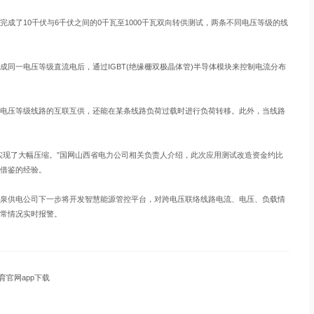
成了10千伏与6千伏之间的0千瓦至1000千瓦双向转供测试，两条不同电压等级的线
同一电压等级直流电后，通过IGBT(绝缘栅双极晶体管)半导体模块来控制电流分布
电压等级线路的互联互供，还能在某条线路负荷过载时进行负荷转移。此外，当线路
实现了大幅压缩。”国网山西省电力公司相关负责人介绍，此次应用测试改造资金约比
可借鉴的经验。
泉供电公司下一步将开发智慧能源管控平台，对跨电压联络线路电流、电压、负载情
常情况实时报警。
育官网app下载