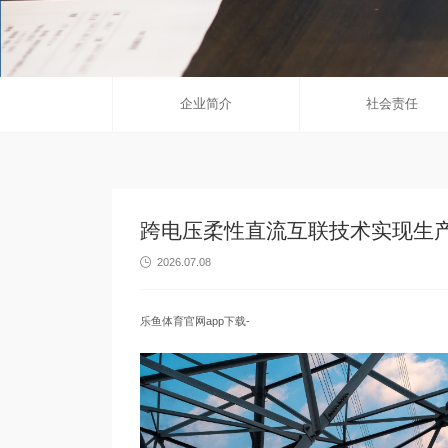
企业简介
社会责任
跨电压柔性直流互联技术实现生产应
2026.07.08

乐鱼体育官网app下载-