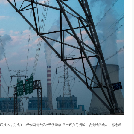
联技术，完成了10千伏马青线和6千伏馨康Ⅰ回合环负荷测试。该测试的成功，标志着