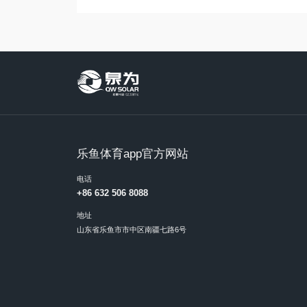
乐鱼体育app官方网站
电话
+86 632 506 8088
地址
山东省乐鱼市市中区南疆七路6号