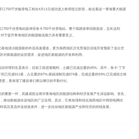
字口750千伏输变电工程在4月11日成功进入铁塔组立阶段，标志着这一青海重大能源
口750千伏变电站延伸至鱼卡750千伏变电站。整个线路按单回路架设，总长达到
宏大，对于提升青海地区的能源输送能力具有重要意义。
风光基地清洁能源新的外送高速通道，更为海西地区沙戈荒项目后续开发预留了送出空
区对新能源的迫切需求，促进地区新能源的开发和利用。
主项目经理刘生昊表示，目前工程进展顺利，土建已完成总量的45%。其中，鱼卡-丁字
挖已完成911基，占总量的97%;基础浇制完成874基，完成总量的93%;已完成组立铁
的进度，更体现了建设者们夜以继日的辛勤付出。
开发的重要一环，其建成投运将对青海地区的能源结构和经济发展产生深远影响。首先，
，推动新能源在该地区的广泛应用。其次，它将加强和优化海西地区中西部电网结
特高压直流外送创造条件，进一步拉动地区新能源产业和经济的持续发展。