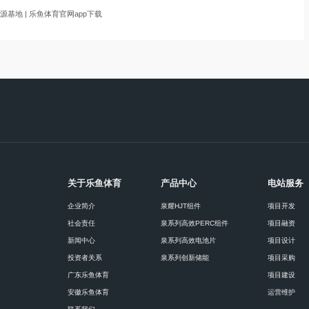
基地 | 乐鱼体育官网app下载
关于乐鱼体育
产品中心
电站服务
企业简介
泉耀HJT组件
项目开发
社会责任
泉系列高效PERC组件
项目融资
新闻中心
泉系列高效电池片
项目设计
投资者关系
泉系列创新储能
项目采购
广东乐鱼体育
项目建设
安徽乐鱼体育
运营维护