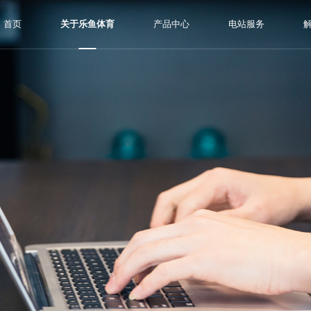
首页
关于乐鱼体育
产品中心
电站服务