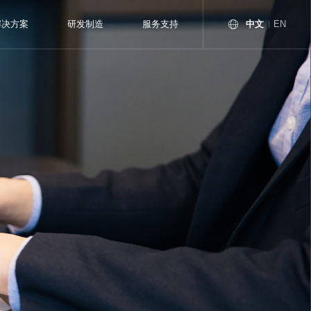
中文
解决方案
研发制造
服务支持
EN