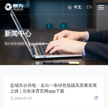
中文
EN

新闻中心
我们时刻观察世界行业动态
盐城东台供电：走出一条绿色低碳高质量发展
之路 | 乐鱼体育官网app下载
2024.07.27
