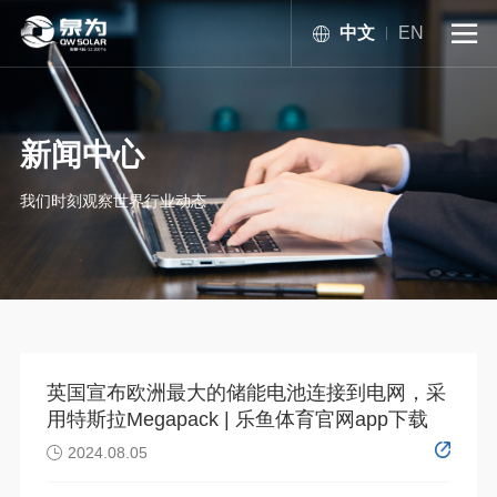
中文
EN

新闻中心
我们时刻观察世界行业动态
英国宣布欧洲最大的储能电池连接到电网，采
用特斯拉Megapack | 乐鱼体育官网app下载
2024.08.05
