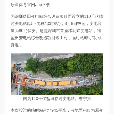
乐鱼体育官网app下载-
为深圳盐田变电站综合改造项目而设立的110千伏临
时变电站(以下简称“临时站”)，8月8日投运，变电容
量为80兆伏安。这是深圳市首座移动式变电站，到
盐田变电站综合改造项目竣工时，临时站即可“功成
身退”。
图为110千伏盐田临时变电站。曹宁摄
本次投运的临时站占地945平米，占地面积仅为原变