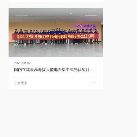
2026.08.07
国内在建最高海拔大型地面集中式光伏项目首次并网 | 乐鱼体育官网app下载
了解更多