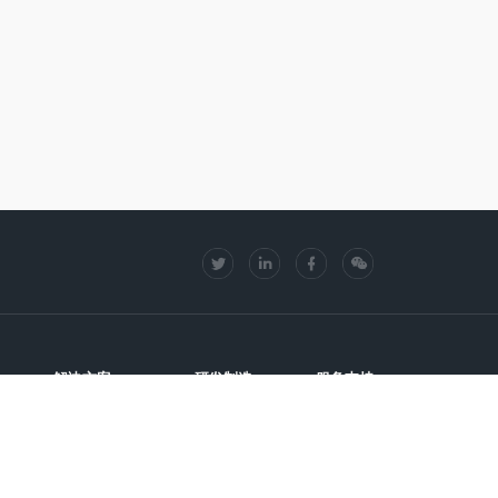
解决方案
研发制造
服务支持
户用光伏电站
研发创新
专业服务
工商业光伏电站
HJT技术
下载中心
地面光伏电站
智能制造