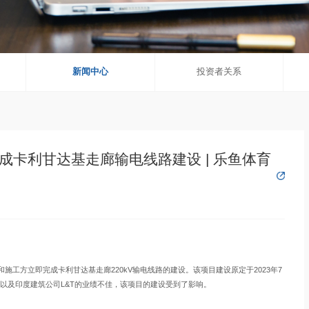
新闻中心
投资者关系
成卡利甘达基走廊输电线路建设 | 乐鱼体育
施工方立即完成卡利甘达基走廊220kV输电线路的建设。该项目建设原定于2023年7
以及印度建筑公司L&T的业绩不佳，该项目的建设受到了影响。