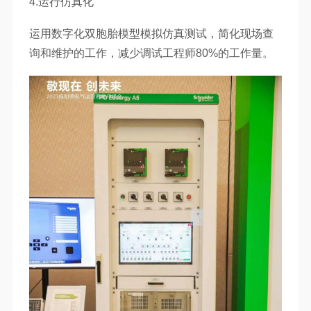
4.运行仿真化
运用数字化双胞胎模型模拟仿真测试，简化现场查
询和维护的工作，减少调试工程师80%的工作量。