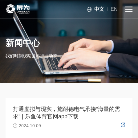
中文
EN

新闻中心
我们时刻观察世界行业动态
打通虚拟与现实，施耐德电气承接“海量的需
求” | 乐鱼体育官网app下载
2024.10.09
