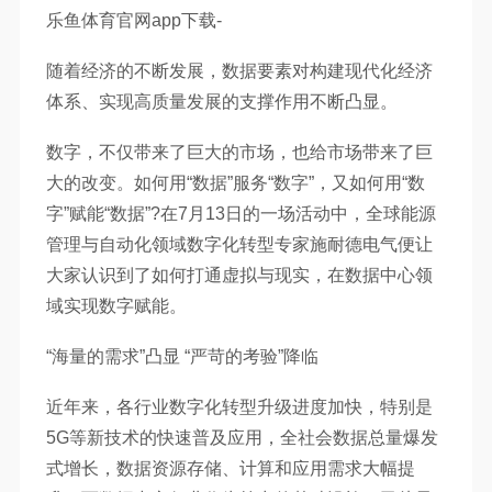
乐鱼体育官网app下载-
随着经济的不断发展，数据要素对构建现代化经济
体系、实现高质量发展的支撑作用不断凸显。
数字，不仅带来了巨大的市场，也给市场带来了巨
大的改变。如何用“数据”服务“数字”，又如何用“数
字”赋能“数据”?在7月13日的一场活动中，全球能源
管理与自动化领域数字化转型专家施耐德电气便让
大家认识到了如何打通虚拟与现实，在数据中心领
域实现数字赋能。
“海量的需求”凸显 “严苛的考验”降临
近年来，各行业数字化转型升级进度加快，特别是
5G等新技术的快速普及应用，全社会数据总量爆发
式增长，数据资源存储、计算和应用需求大幅提