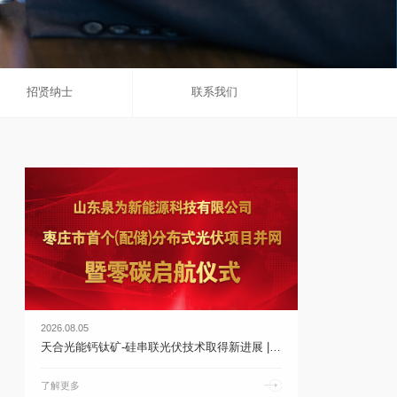
招贤纳士
联系我们
2026.08.05
天合光能钙钛矿-硅串联光伏技术取得新进展 | 乐鱼体育官网app下载
了解更多