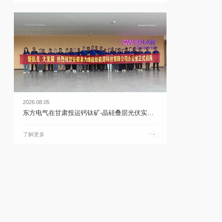
2026.08.05
东方电气在甘肃投运钙钛矿-晶硅叠层光伏实证电站 | 乐鱼体育官网app下载
了解更多