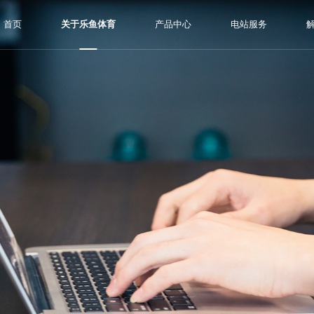
首页
关于乐鱼体育
产品中心
电站服务