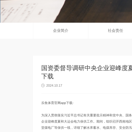
企业简介
社会责任
国资委督导调研中央企业迎峰度夏和
下载
2024.10.17

乐鱼体育官网app下载-
为深入贯彻落实习近平总书记有关重要批示精神和党中央、国务
企业迎峰度夏和大运会电力保供工作。期间，组织召开西南地区
堂煤电厂等保供一线，详细了解水库蓄水、电煤库存、安全防汛