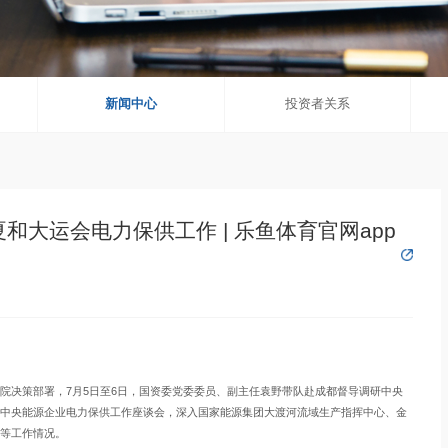
新闻中心
投资者关系
大运会电力保供工作 | 乐鱼体育官网app
院决策部署，7月5日至6日，国资委党委委员、副主任袁野带队赴成都督导调研中央
中央能源企业电力保供工作座谈会，深入国家能源集团大渡河流域生产指挥中心、金
等工作情况。