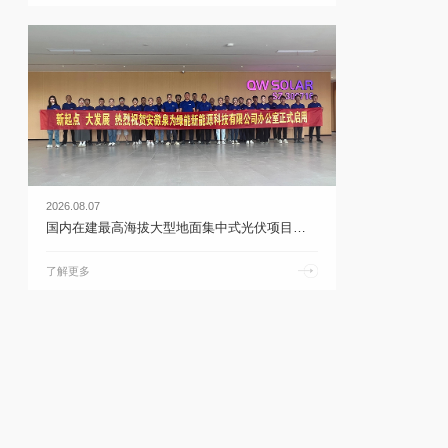
2026.08.07
国内在建最高海拔大型地面集中式光伏项目首次并网 | 乐鱼体育官网app下载
了解更多