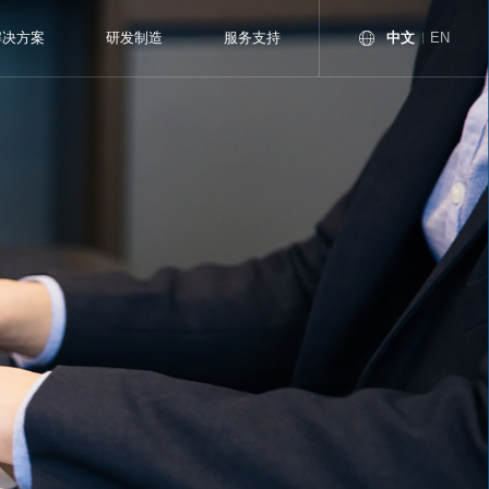
中文
解决方案
研发制造
服务支持
EN