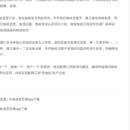
能懂、会做。
验收进度计划，做实做细安全风险管控，牢牢把控验收质量关，建立验收表格制度、明
日验收进度、发现问题、整改情况以及明日计划，根据验收日报及时沟通厂家和设
收现场做到精准把控。
履行全业务核心班组的设备主人职责，跟踪设备安装调试进度，逐一开展变电一、二
料，建立健全一二次设备台账，并对验收过程中发现的问题及时进行反馈，明确整改
产。
设一个、验收一个、投产一个”的原则，推动配网工程标准化建设，确保终端调试验收
用化应用，持续实现配网工程“零缺陷”投产目标。
 | 乐鱼体育官网app下载
乐鱼体育官网app下载