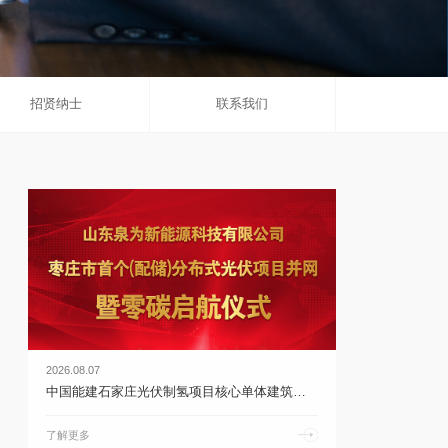
招贤纳士
联系我们
2026.08.07
中国能建石家庄光伏制氢项目核心单体建筑完成封顶 | 乐鱼体育官网app下载
了解更多