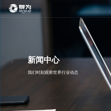
新闻中心
我们时刻观察世界行业动态