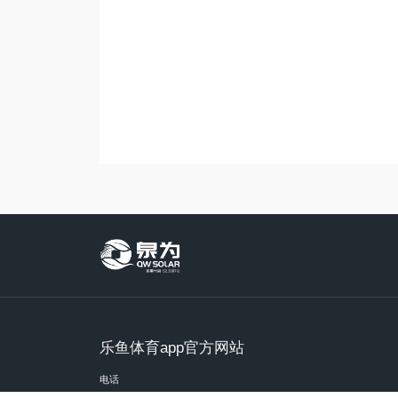
乐鱼体育app官方网站
电话