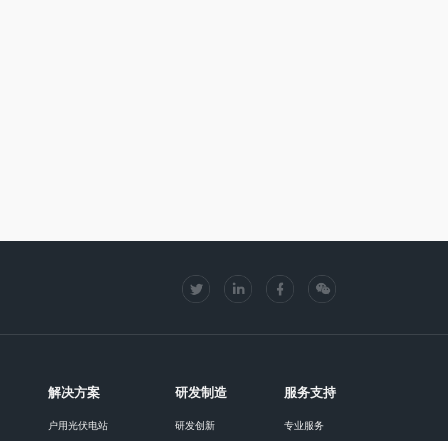
解决方案
研发制造
服务支持
户用光伏电站
研发创新
专业服务