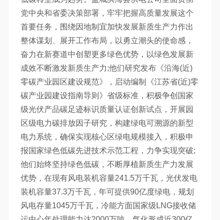
党中央和省委决策部署，牢牢把握高质量发展这个
首要任务，围绕因地制宜加快发展新质生产力作出
整体谋划、展开工作布局，以勇立潮头的使命感，
奋力在新赛道中创塑更多绿色优势，以绿色发展新
成效不断激发新质生产力;他们研究发布《沿海(近)
零碳产业园区建设规范》，启动编制《江苏省(近)零
碳产业园建设指南导则》省级标准，积极争创国家
级光伏产品碳足迹标识质量认证创新试点，开展园
区级电力碳排放因子研究，构建绿电可溯源的新型
电力系统，确保实现核心区绿电规模接入，积极申
报国家绿色低碳先进技术示范工程，力争实现突破;
他们始终坚持绿色低碳，不断厚植新质生产力发展
优势，在现有风电装机容量241.5万千瓦，光伏发电
装机容量37.3万千瓦，年可提供90亿度绿电，规划
风电存量1045万千瓦，冷能方面国家级LNG接收储
运中心年处理能力达2000万吨，气化形成近300亿