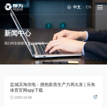
中文
EN

新闻中心
我们时刻观察世界行业动态
盐城滨海供电：拥抱新质生产力再出发 | 乐鱼
体育官网app下载
2025.10.08
