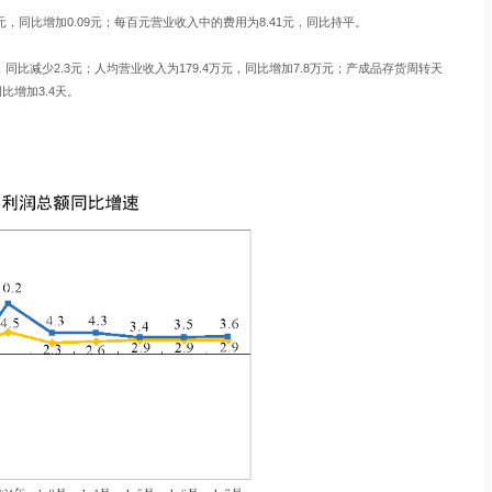
元，同比增加0.09元；每百元营业收入中的费用为8.41元，同比持平。
同比减少2.3元；人均营业收入为179.4万元，同比增加7.8万元；产成品存货周转天
比增加3.4天。