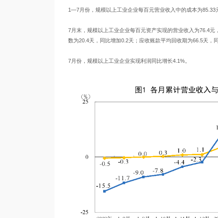
1—7月份，规模以上工业企业每百元营业收入中的成本为85.33
7月末，规模以上工业企业每百元资产实现的营业收入为76.4元，
数为20.4天，同比增加0.2天；应收账款平均回收期为66.5天，同
7月份，规模以上工业企业实现利润同比增长4.1%。