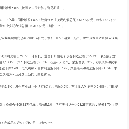
，同比增长3.6%（按可比口径计算，详见附注二）。
7.3亿元，同比增长1.0%；股份制企业实现利润总额30514.6亿元，增长1.9%；外
营企业实现利润总额11031.0亿元，增长7.3%。
；制造业实现利润总额29045.4亿元，增长5.0%；电力、热力、燃气及水生产和供应业实
润同比增长79.3%，计算机、通信和其他电子设备制造业增长25.1%，农副食品加
增长18.4%，汽车制造业增长6.7%，石油和天然气开采业增长5.3%，化学原料和化学
造业下降2.9%，电气机械和器材制造业下降8.1%，煤炭开采和洗选业下降21.7%，非
色金属冶炼和压延加工业同比由盈转亏。
长2.9%；发生营业成本64.79万亿元，增长3.0%；营业收入利润率为5.40%，同比提
%；负债合计99.51万亿元，增长5.1%；所有者权益合计73.25万亿元，增长5.7%；资
；产成品存货6.47万亿元，增长5.2%。