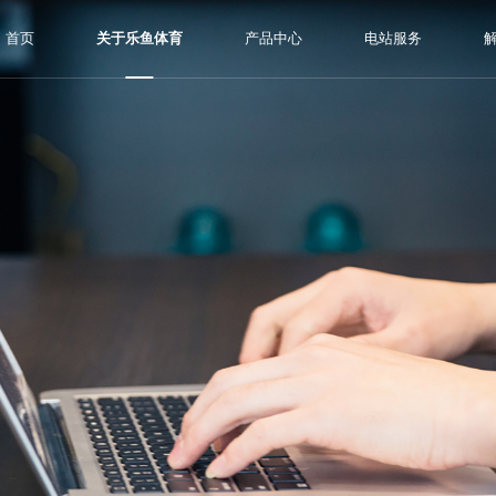
首页
关于乐鱼体育
产品中心
电站服务