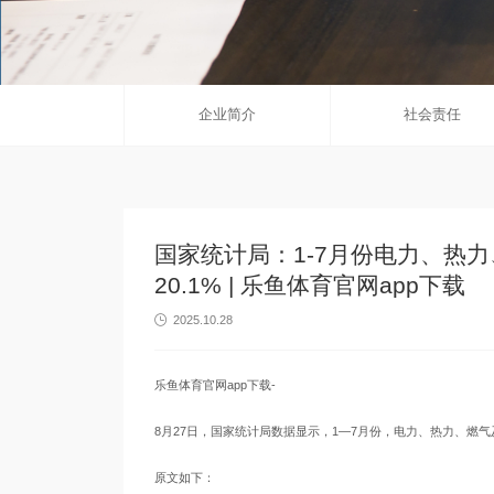
企业简介
社会责任
国家统计局：1-7月份电力、热
20.1% | 乐鱼体育官网app下载
2025.10.28

乐鱼体育官网app下载-
8月27日，国家统计局数据显示，1—7月份，电力、热力、燃气及
原文如下：