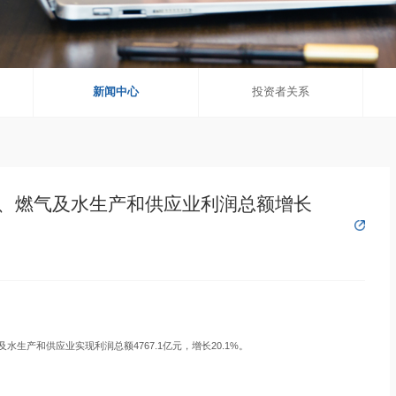
新闻中心
投资者关系
力、燃气及水生产和供应业利润总额增长
水生产和供应业实现利润总额4767.1亿元，增长20.1%。