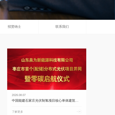
招贤纳士
联系我们
2026.08.07
中国能建石家庄光伏制氢项目核心单体建筑完成封顶 | 乐鱼体育官网app下载
了解更多