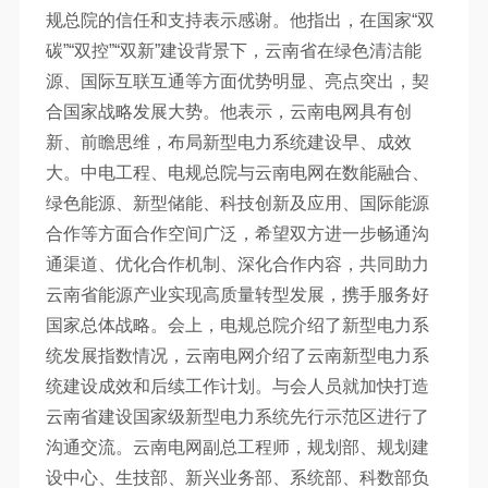
规总院的信任和支持表示感谢。他指出，在国家“双
碳”“双控”“双新”建设背景下，云南省在绿色清洁能
源、国际互联互通等方面优势明显、亮点突出，契
合国家战略发展大势。他表示，云南电网具有创
新、前瞻思维，布局新型电力系统建设早、成效
大。中电工程、电规总院与云南电网在数能融合、
绿色能源、新型储能、科技创新及应用、国际能源
合作等方面合作空间广泛，希望双方进一步畅通沟
通渠道、优化合作机制、深化合作内容，共同助力
云南省能源产业实现高质量转型发展，携手服务好
国家总体战略。会上，电规总院介绍了新型电力系
统发展指数情况，云南电网介绍了云南新型电力系
统建设成效和后续工作计划。与会人员就加快打造
云南省建设国家级新型电力系统先行示范区进行了
沟通交流。云南电网副总工程师，规划部、规划建
设中心、生技部、新兴业务部、系统部、科数部负