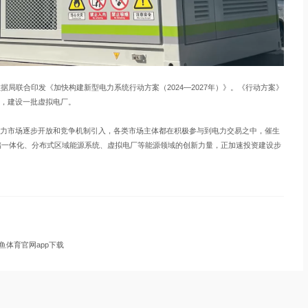
据局联合印发《加快构建新型电力系统行动方案（2024—2027年）》。《行动方案》
，建设一批虚拟电厂。
力市场逐步开放和竞争机制引入，各类市场主体都在积极参与到电力交易之中，催生
网荷储一体化、分布式区域能源系统、虚拟电厂等能源领域的创新力量，正加速投资建设步
鱼体育官网app下载