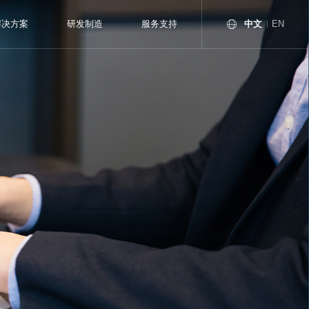
中文
解决方案
研发制造
服务支持
EN