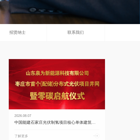
招贤纳士
联系我们
2026.08.07
中国能建石家庄光伏制氢项目核心单体建筑完成封顶 | 乐鱼体育官网app下载
了解更多