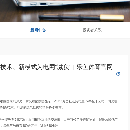
新闻中心
投资者关系
新技术、新模式为电网“减负” | 乐鱼体育官网
。根据国家能源局日前发布的数据显示，今年6月全社会用电量8205亿千瓦时，同比增
碳的新技术、能源的绿色低碳转型等备受关注。
余次提升至2.8万次；采用植物豆油的变压器，由于替代了传统矿物油，碳排放降低了
每年节约电费100余万元，减碳810余吨……