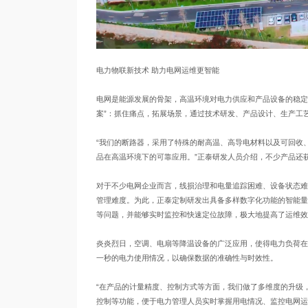
电力物联新技术 助力电网运维更智能
电网是能源发展的骨架，高温环境对电力供应和产品设备的稳定
案”：抓住痛点，拓展场景，通过技术研发、产品设计、生产工
“我们的断路器，采用了特殊的耐高温、高导电材料以及可回收
品在高温环境下的可靠应用。”正泰研发人员介绍，不少产品还
对于不少电网企业而言，线损治理和电量追踪困难、设备状态难
管理难度。为此，正泰定制研发出具备多样数字化功能的智能量
等问题，并能够实时监控和快速定位故障，极大地提高了运维效
炎炎烈日，空调、电扇等降温设备的广泛应用，使得电力负荷在
一秒的电力使用情况，以确保数据的准确性与时效性。
“在产品的计量精度、控制方式等方面，我们做了多维度的升级
控制等功能，便于电力管理人员实时掌握用电情况、监控电网运