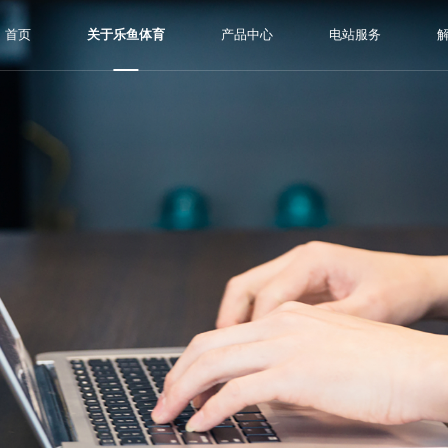
首页
关于乐鱼体育
产品中心
电站服务