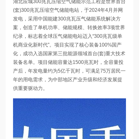
湖北应城300兆瓦压缩空气储能示范工程是世界首台
(套)300兆瓦压缩空气储能电站，于2024年4月并网
发电，采用中国能建300兆瓦压气储能系统解决方
案，创造了单机功率、储能规模、转换效率3项世界
纪录，标志着全球压气储能电站迈入“300兆瓦级单
机商业化新时代”。项目实现了核心装备100%国产
化，成功入选国家第三批能源领域首台(套)重大技术
装备名单。项目储能容量达1500兆瓦时，全容量投
产后，年发电量约为5亿千瓦时，可满足75万居民一
年的用电需求，为中部地区产业升级和经济发展提
供重要驱动力。