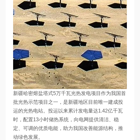
新疆哈密熔盐塔式5万千瓦光热发电项目作为我国首
批光热示范项目之一，是新疆地区目前唯一建成投
运的光热电站。投运以来累计发电量达1.42亿千瓦
时，配置13小时储热系统，向电网提供清洁、稳
定、可调的优质电能，助力我国改善能源结构，推
动绿色发展。