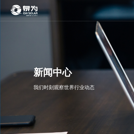
新闻中心
我们时刻观察世界行业动态