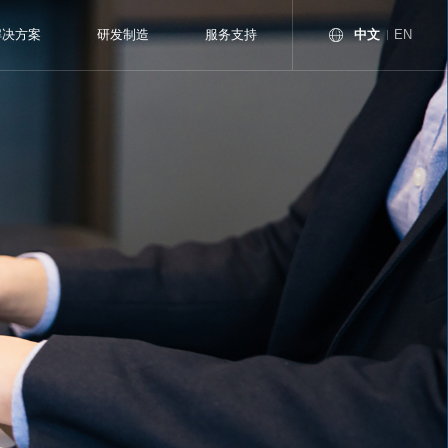
中文
解决方案
研发制造
服务支持
EN