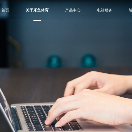
首页
关于乐鱼体育
产品中心
电站服务