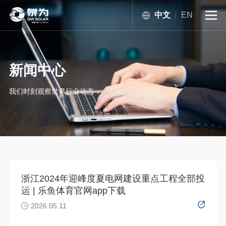
中文
EN

新闻中心
我们时刻观察世界行业动态
浙江2024年迎峰度夏电网建设重点工程全部投
运 | 乐鱼体育官网app下载
2026.05.11
