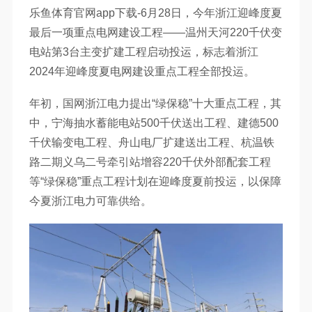
乐鱼体育官网app下载-6月28日，今年浙江迎峰度夏
最后一项重点电网建设工程——温州天河220千伏变
电站第3台主变扩建工程启动投运，标志着浙江
2024年迎峰度夏电网建设重点工程全部投运。
年初，国网浙江电力提出“绿保稳”十大重点工程，其
中，宁海抽水蓄能电站500千伏送出工程、建德500
千伏输变电工程、舟山电厂扩建送出工程、杭温铁
路二期义乌二号牵引站增容220千伏外部配套工程
等“绿保稳”重点工程计划在迎峰度夏前投运，以保障
今夏浙江电力可靠供给。