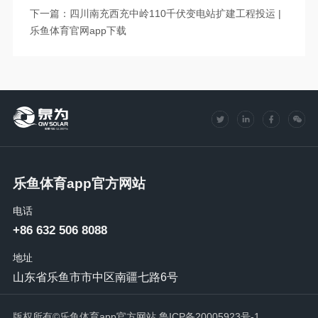
下一篇：四川南充西充中岭110千伏变电站扩建工程投运 |
乐鱼体育官网app下载
乐鱼体育app官方网站
电话
+86 632 506 8088
地址
山东省乐鱼市市中区南疆七路6号
版权所有©乐鱼体育app官方网站
鲁ICP备20005923号-1