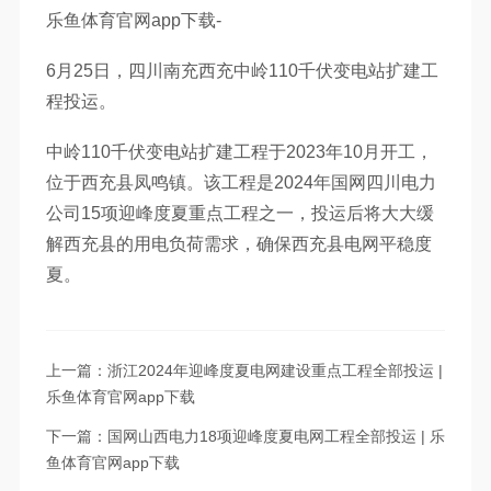
乐鱼体育官网app下载-
6月25日，四川南充西充中岭110千伏变电站扩建工
程投运。
中岭110千伏变电站扩建工程于2023年10月开工，
位于西充县凤鸣镇。该工程是2024年国网四川电力
公司15项迎峰度夏重点工程之一，投运后将大大缓
解西充县的用电负荷需求，确保西充县电网平稳度
夏。
上一篇：浙江2024年迎峰度夏电网建设重点工程全部投运 |
乐鱼体育官网app下载
下一篇：国网山西电力18项迎峰度夏电网工程全部投运 | 乐
鱼体育官网app下载