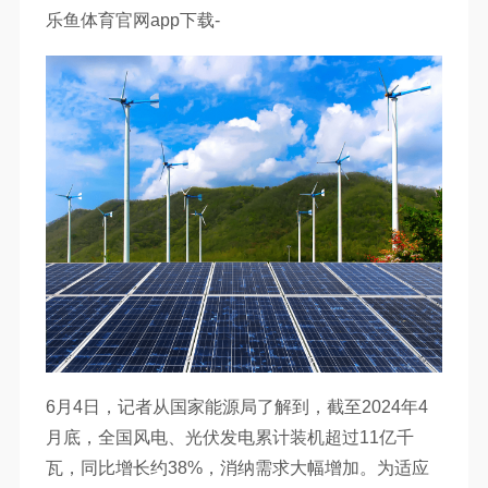
乐鱼体育官网app下载-
6月4日，记者从国家能源局了解到，截至2024年4
月底，全国风电、光伏发电累计装机超过11亿千
瓦，同比增长约38%，消纳需求大幅增加。为适应