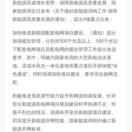
新能源高速增长形势，保障新能源高质量发展，国
家能源局近日发布《关于做好新能源消纳工作 保障
新能源高质量发展的通知》，提出4项重点任务：
加快推进新能源配套电网项目建设。《通知》提出
加强规划管理，分别对500千伏及以上、500千伏以
下配套电网项目及配电网的规划管理工作提出改进
要求。其中，明确为国家布局的大型风电光伏基
地、流域水风光一体化基地等重点项目开辟纳规“绿
色通道”。同时强调加快项目建设，要求优化接网流
程。
积极推进系统调节能力提升和网源协调发展。针对
部分新能源和电网项目规划建设时序协调不足、衔
接不到位的情况，强调有序安排新能源项目建设。
切实提升新能源并网性能，国家能源局组织修订新
能源并网标准。