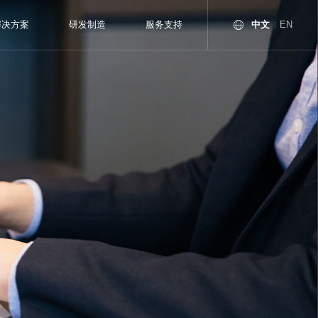
中文
解决方案
研发制造
服务支持
EN