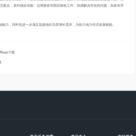
互配合，及时做好试验、运维验收等跟踪验收工作，协调解决存在的问题，高效有序
消纳能力，同时也进一步满足翁旗地区负荷增长需求，为助力地方经济发展赋能。
app下载
载