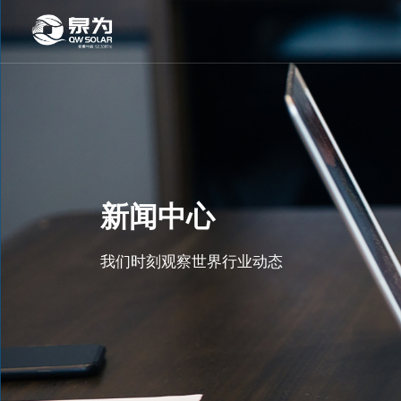
新闻中心
我们时刻观察世界行业动态