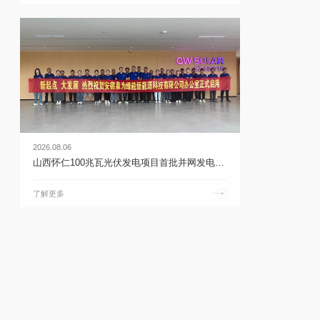
2026.08.06
山西怀仁100兆瓦光伏发电项目首批并网发电 | 乐鱼体育官网app下载
了解更多