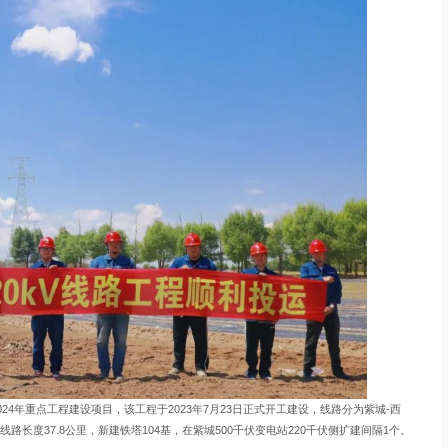
24年重点工程建设项目，该工程于2023年7月23日正式开工建设，线路分为紫城-西
路长度37.8公里，新建铁塔104基，在紫城500千伏变电站220千伏侧扩建间隔1个。