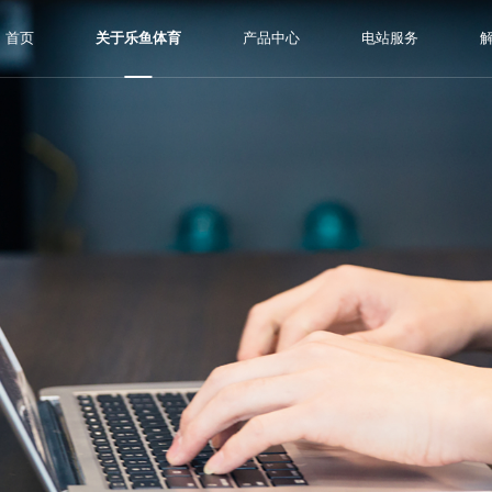
首页
关于乐鱼体育
产品中心
电站服务